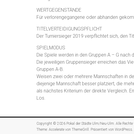
WERTGEGENSTÄNDE
Für verlorengegangene oder abhanden gekomme
TITELVERTEIDIGUNGSPFLICHT
Der Turniersieger 2019 verpflichtet sich, den Ti
SPIELMODUS
Die Spiele werden in den Gruppen A – G nach
Die jeweiligen Gruppensieger erreichen das Vie
Gruppen A-B.
Weisen zwei oder mehrere Mannschaften in der T
diejenige Mannschaft besser platziert, die mehr 
als nächstes Kriterium der direkte Vergleich. 
Los.
Copyright © 2026
Pokal der Städte Ulm/Neu-Ulm
. Alle Rechte
Theme:
Accelerate
von ThemeGrill. Präsentiert von
WordPress
.