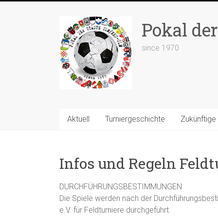
Zum
Inhalt
Pokal de
springen
since 1970
Aktuell
Turniergeschichte
Zukünftige 
Infos und Regeln Feldt
DURCHFÜHRUNGSBESTIMMUNGEN
Die Spiele werden nach der Durchführungsbe
e.V. für Feldturniere durchgeführt.